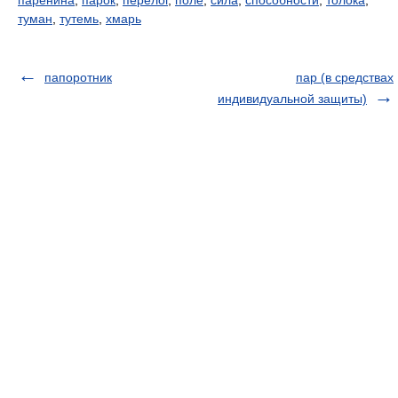
паренина
,
парок
,
перелог
,
поле
,
сила
,
способности
,
толока
,
туман
,
тутемь
,
хмарь
папоротник
пар (в средствах
индивидуальной защиты)