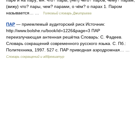
паре и на пару; мн. что? пары, (нет) чего? паров, чему? парам,
(вижу) что? пары, чем? парами, о чём? о парах 1. Паром
называется… …
Толковый словарь Дмитриева
ПАР
— приемлемый аудиторский риск Источник:
http://www.bolshe.ru/book/id=1226&page=3 ПАР
переизлучающая антенная решётка Словарь: С. Фадеев.
Словарь сокращений современного русского языка. С. Пб.:
Политехника, 1997. 527 с. ПАР приводная аэродромная… …
Словарь сокращений и аббревиатур