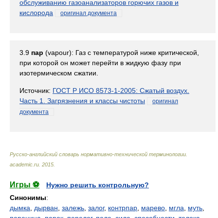
обслуживанию газоанализаторов горючих газов и
кислорода
оригинал документа
3.9
пар
(vapour): Газ с температурой ниже критической,
при которой он может перейти в жидкую фазу при
изотермическом сжатии.
Источник:
ГОСТ Р ИСО 8573-1-2005: Сжатый воздух.
Часть 1. Загрязнения и классы чистоты
оригинал
документа
Русско-английский словарь нормативно-технической терминологии
.
academic.ru
.
2015
.
Игры ⚽
Нужно решить контрольную?
Синонимы
:
дымка
,
дырван
,
залежь
,
залог
,
контрпар
,
марево
,
мгла
,
муть
,