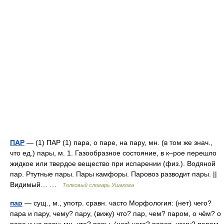
ПАР
— (1) ПАР (1) пара, о паре, на пару, мн. (в том же знач.,
что ед.) пары, м. 1. Газообразное состояние, в к–рое перешло
жидкое или твердое вещество при испарении (физ.). Водяной
пар. Ртутные пары. Пары камфоры. Паровоз разводит пары. ||
Видимый… …
Толковый словарь Ушакова
пар
— сущ., м., употр. сравн. часто Морфология: (нет) чего?
пара и пару, чему? пару, (вижу) что? пар, чем? паром, о чём? о