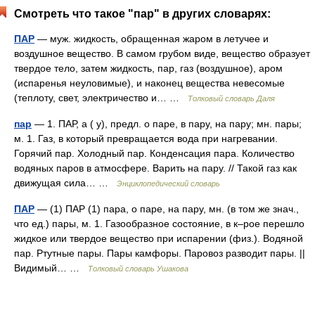
Смотреть что такое "пар" в других словарях:
ПАР
— муж. жидкость, обращенная жаром в летучее и
воздушное вещество. В самом грубом виде, вещество образует
твердое тело, затем жидкость, пар, газ (воздушное), аром
(испаренья неуловимые), и наконец вещества невесомые
(теплоту, свет, электричество и… …
Толковый словарь Даля
пар
— 1. ПАР, а ( у), предл. о паре, в пару, на пару; мн. пары;
м. 1. Газ, в который превращается вода при нагревании.
Горячий пар. Холодный пар. Конденсация пара. Количество
водяных паров в атмосфере. Варить на пару. // Такой газ как
движущая сила… …
Энциклопедический словарь
ПАР
— (1) ПАР (1) пара, о паре, на пару, мн. (в том же знач.,
что ед.) пары, м. 1. Газообразное состояние, в к–рое перешло
жидкое или твердое вещество при испарении (физ.). Водяной
пар. Ртутные пары. Пары камфоры. Паровоз разводит пары. ||
Видимый… …
Толковый словарь Ушакова