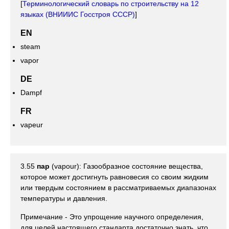
[
Терминологический словарь по строительству на 12
языках (ВНИИИС Госстроя СССР)
]
EN
steam
vapor
DE
Dampf
FR
vapeur
3.55
пар
(vapour): Газообразное состояние вещества,
которое может достигнуть равновесия со своим жидким
или твердым состоянием в рассматриваемых диапазонах
температуры и давления.
Примечание - Это упрощение научного определения,
для целей настоящего стандарта достаточно знать, что